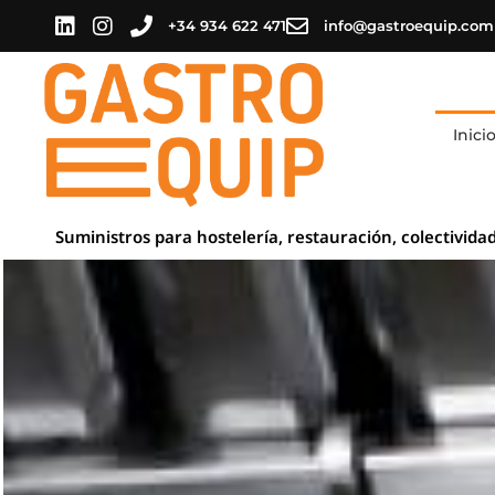
+34 934 622 471
info@gastroequip.com
Inici
Suministros para hostelería, restauración, colectivida